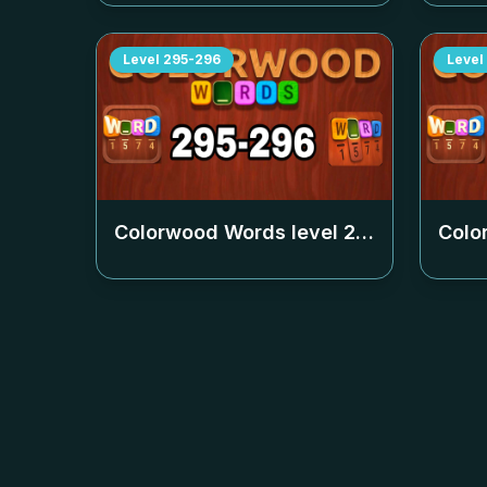
Level
295-296
Level
Colorwood Words level
295-296
Colo