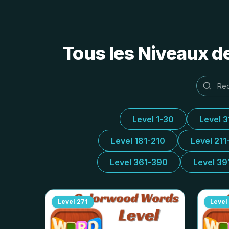
Tous les Niveaux d
Level 1-30
Level 
Level 181-210
Level 211
Level 361-390
Level 39
Level
271
Level