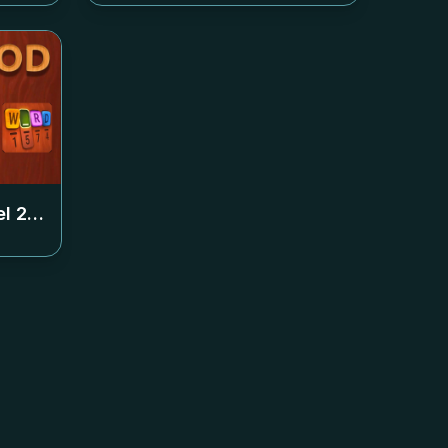
el
299-300