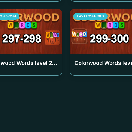
297-298
Level
299-300
rwood Words level
297-298
Colorwood Words lev