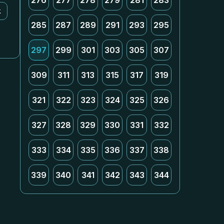
276
277
278
279
281
283
k
285
287
289
291
293
295
297
299
301
303
305
307
309
311
313
315
317
319
321
322
323
324
325
326
327
328
329
330
331
332
333
334
335
336
337
338
339
340
341
342
343
344