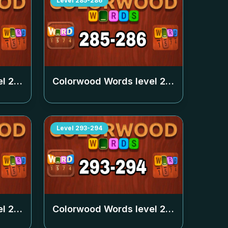
Level
285-286
el
283-284
Colorwood Words level
285-286
Level
293-294
el
291-292
Colorwood Words level
293-294