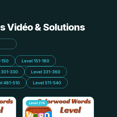
s Vidéo & Solutions
1-150
Level 151-180
l 301-330
Level 331-360
el 481-510
Level 511-540
Level
274