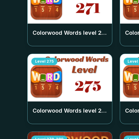
Colorwood Words level
271
Colo
Level
275
Level
Colorwood Words level
275
Colo