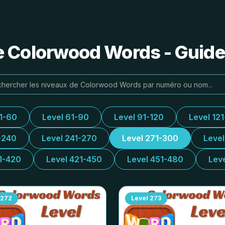
e Colorwood Words - Guide
31-60
Level 61-90
Level 91-120
Level 12
-240
Level 241-270
Level 271-300
Leve
1-420
Level 421-450
Level 451-480
Lev
272
Level
273