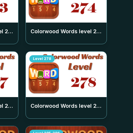
el
273
Colorwood Words level
274
Level
278
el
277
Colorwood Words level
278