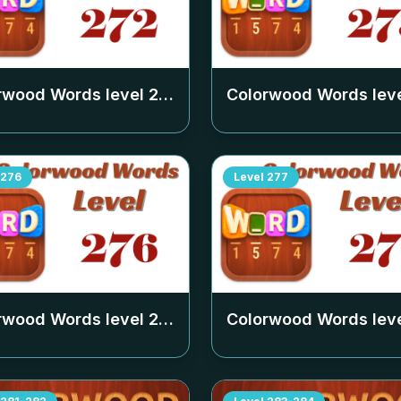
rwood Words level
272
Colorwood Words lev
276
Level
277
rwood Words level
276
Colorwood Words lev