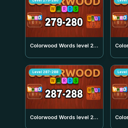
Level
279-280
Level
Colorwood Words level
279-280
Colo
Level
287-288
Level
Colorwood Words level
287-288
Colo