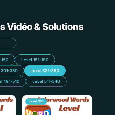
s Vidéo & Solutions
1-150
Level 151-180
l 301-330
Level 331-360
el 481-510
Level 511-540
Level
334