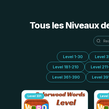
Tous les Niveaux d
Level 1-30
Level 
Level 181-210
Level 211
Level 361-390
Level 39
Level
331
Level