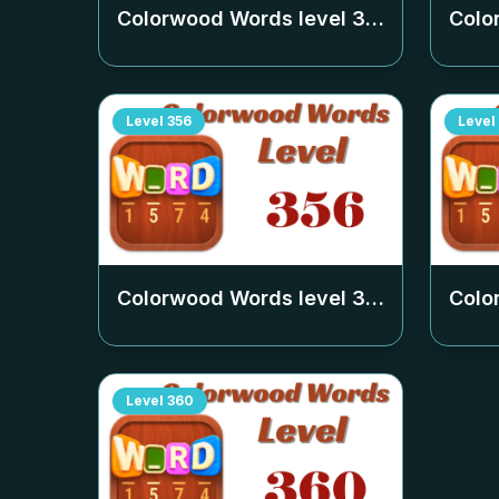
Colorwood Words level
352
Colo
Level
356
Level
Colorwood Words level
356
Colo
Level
360