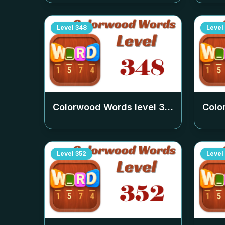
Level
348
Level
Colorwood Words level
348
Colo
Level
352
Level