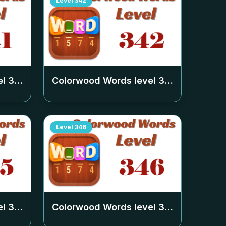
Level
342
el
341
Colorwood Words level
342
Level
346
el
345
Colorwood Words level
346