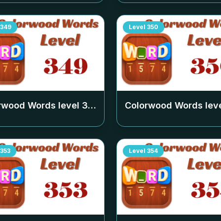
349
Level
350
rwood Words level
349
Colorwood Words lev
353
Level
354