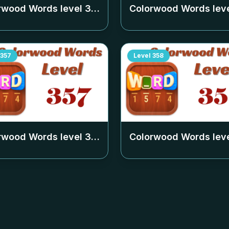
rwood Words level
353
Colorwood Words lev
357
Level
358
rwood Words level
357
Colorwood Words lev