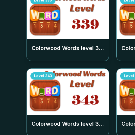
Level
339
Level
Colorwood Words level
339
Colo
Level
343
Level
Colorwood Words level
343
Colo