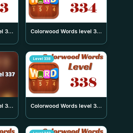
el
333
Colorwood Words level
334
Level
338
el
337
Colorwood Words level
338