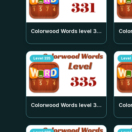
Colorwood Words level
331
Colo
Level
335
Level
Colorwood Words level
335
Colo