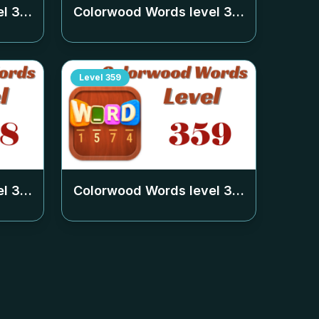
el
354
Colorwood Words level
355
Level
359
el
358
Colorwood Words level
359