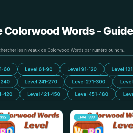
e Colorwood Words - Guide
31-60
Level 61-90
Level 91-120
Level 12
-240
Level 241-270
Level 271-300
Leve
1-420
Level 421-450
Level 451-480
Lev
332
Level
333