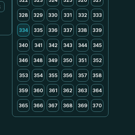
322
323
324
325
326
327
k
328
329
330
331
332
333
334
335
336
337
338
339
340
341
342
343
344
345
346
348
349
350
351
352
353
354
355
356
357
358
359
360
361
362
363
364
365
366
367
368
369
370