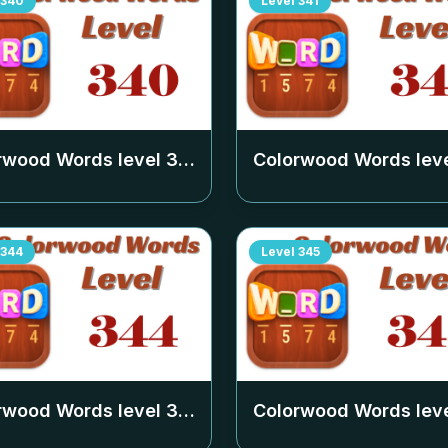
340
Level
341
rwood Words level
340
Colorwood Words lev
344
Level
345
rwood Words level
344
Colorwood Words lev