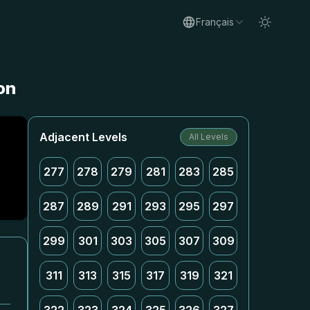
Français
on
Adjacent Levels
All Levels
277
278
279
281
283
285
287
289
291
293
295
297
299
301
303
305
307
309
311
313
315
317
319
321