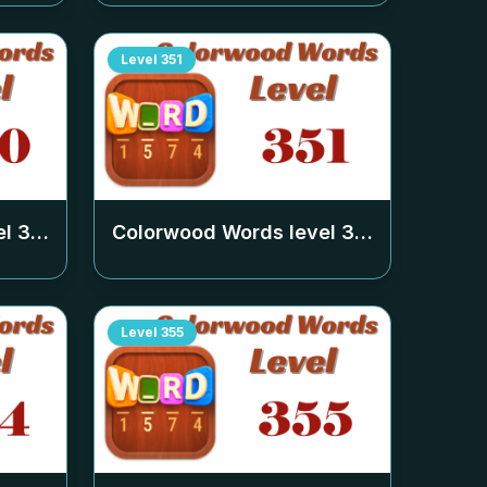
Level
351
el
350
Colorwood Words level
351
Level
355