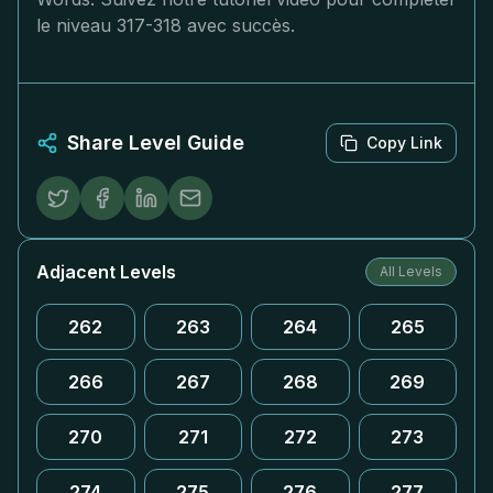
le niveau 317-318 avec succès.
Share Level Guide
Copy Link
Adjacent Levels
All Levels
262
263
264
265
266
267
268
269
270
271
272
273
274
275
276
277