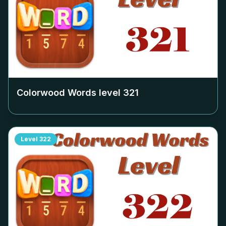
Colorwood Words level
321
Level
322