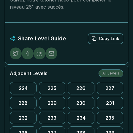
niveau 261 avec succès.
Share Level Guide
Copy Link
Adjacent Levels
All Levels
224
225
226
227
228
229
230
231
232
233
234
235
236
237
238
239