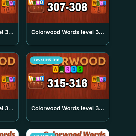
el
305-306
Colorwood Words level
307-308
Level
315-316
el
313-314
Colorwood Words level
315-316