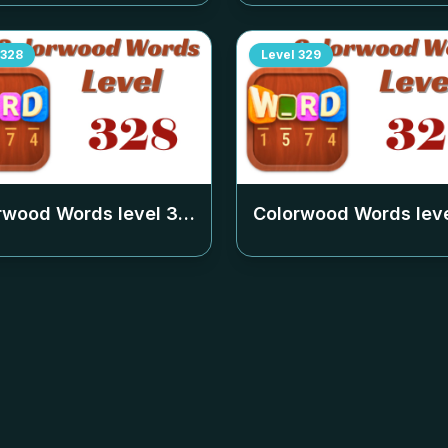
328
Level
329
rwood Words level
328
Colorwood Words lev