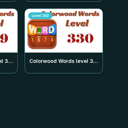
Level
330
el
329
Colorwood Words level
330