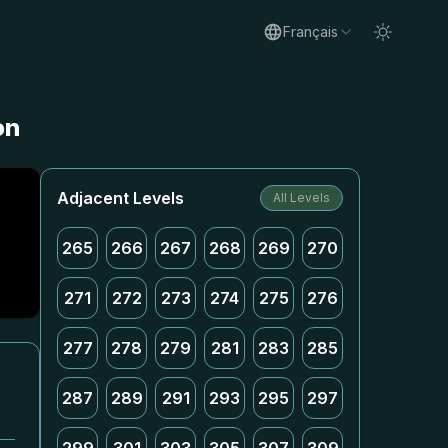
Français
on
Adjacent Levels
All Levels
265
266
267
268
269
270
271
272
273
274
275
276
277
278
279
281
283
285
287
289
291
293
295
297