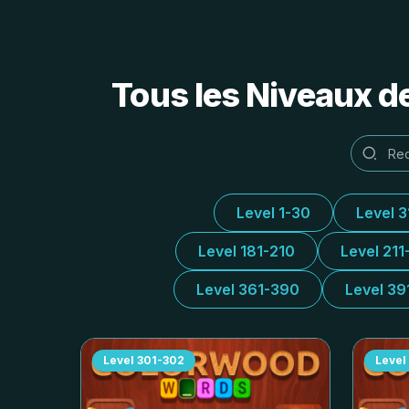
Tous les Niveaux d
Level 1-30
Level 
Level 181-210
Level 211
Level 361-390
Level 39
Level
301-302
Level