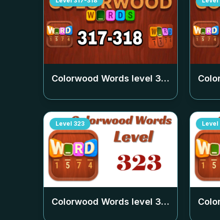
Level
317-318
Level
Colorwood Words level
317-318
Colo
Level
323
Level
Colorwood Words level
323
Colo