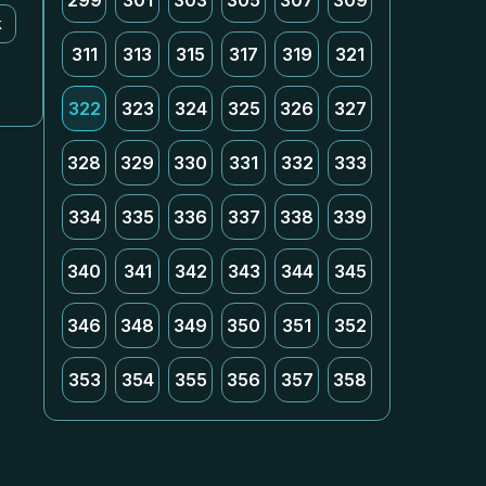
299
301
303
305
307
309
k
311
313
315
317
319
321
322
323
324
325
326
327
328
329
330
331
332
333
334
335
336
337
338
339
340
341
342
343
344
345
346
348
349
350
351
352
353
354
355
356
357
358