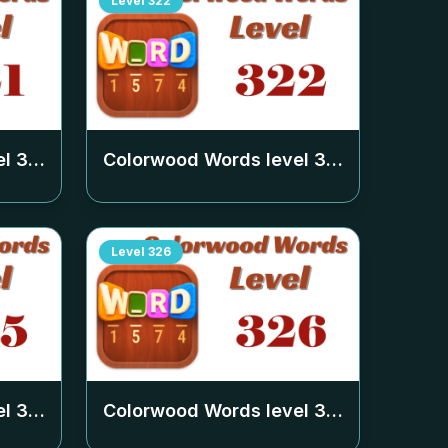
Level
322
el
321
Colorwood Words level
322
Level
326
el
325
Colorwood Words level
326