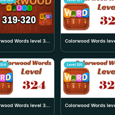
319-320
Level
321
rwood Words level
319-320
Colorwood Words lev
324
Level
325
rwood Words level
324
Colorwood Words lev