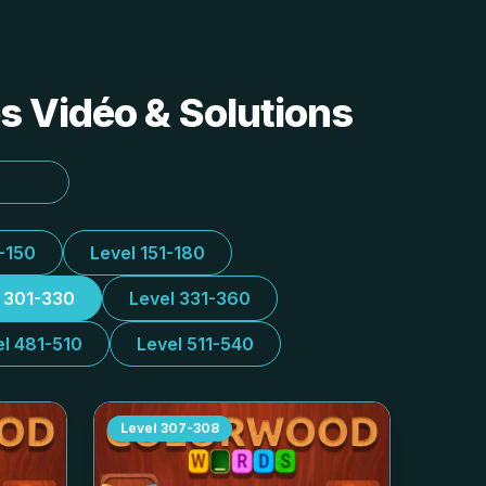
s Vidéo & Solutions
1-150
Level 151-180
l 301-330
Level 331-360
el 481-510
Level 511-540
Level
307-308