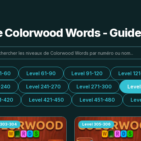
e Colorwood Words - Guide
31-60
Level 61-90
Level 91-120
Level 12
-240
Level 241-270
Level 271-300
Leve
1-420
Level 421-450
Level 451-480
Lev
303-304
Level
305-306