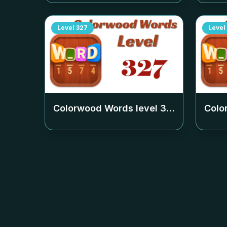
Level
327
Level
Colorwood Words level
327
Colo