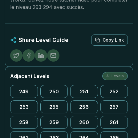
le niveau 293-294 avec succès.
Share Level Guide
Copy Link
Adjacent Levels
All Levels
249
250
251
252
253
255
256
257
258
259
260
261
262
263
264
265