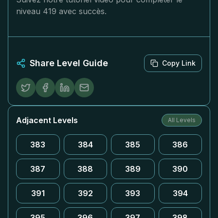
niveau 419 avec succès.
Share Level Guide
Copy Link
Adjacent Levels
All Levels
383
384
385
386
387
388
389
390
391
392
393
394
395
396
397
398