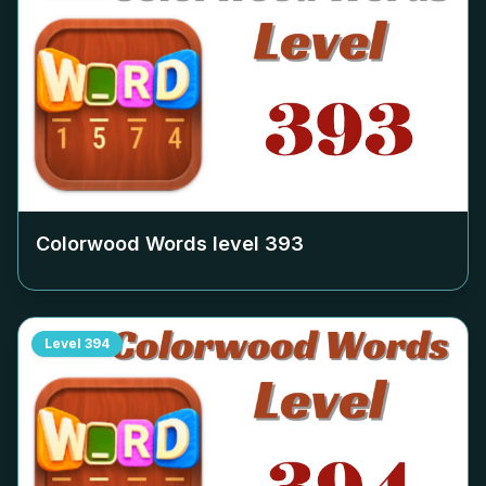
Colorwood Words level
393
Level
394