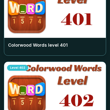
Colorwood Words level
401
Level
402