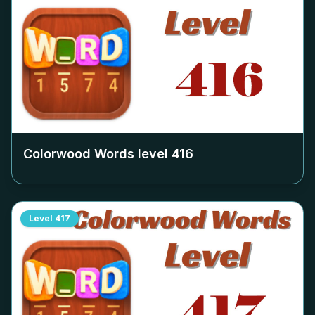
Colorwood Words level
416
Level
417