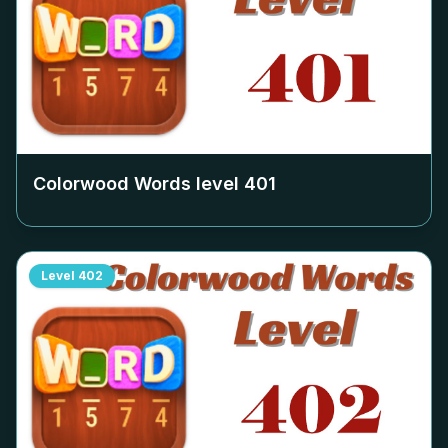
Colorwood Words level
401
Level
402