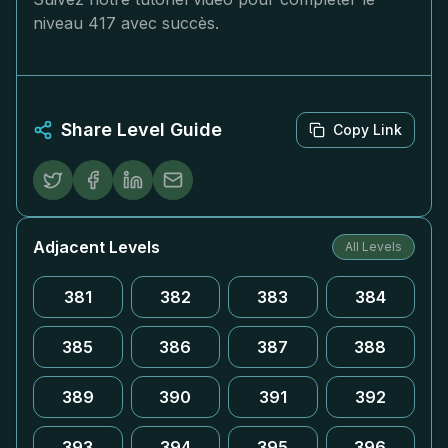
niveau 417 avec succès.
Share Level Guide
Copy Link
Adjacent Levels
All Levels
381
382
383
384
385
386
387
388
389
390
391
392
393
394
395
396