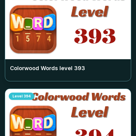
Colorwood Words level
393
Level
394