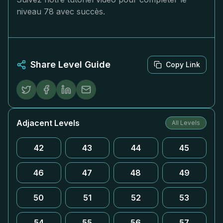
niveau 78 avec succès.
Share Level Guide
Copy Link
Adjacent Levels
All Levels
42
43
44
45
46
47
48
49
50
51
52
53
54
55
56
57