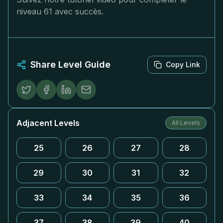
niveau 61 avec succès.
Share Level Guide
Copy Link
Adjacent Levels
All Levels
25
26
27
28
29
30
31
32
33
34
35
36
37
38
39
40