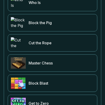
Who Is
Block the Pig
Cut the Rope
Master Chess
Block Blast
Get to Zero